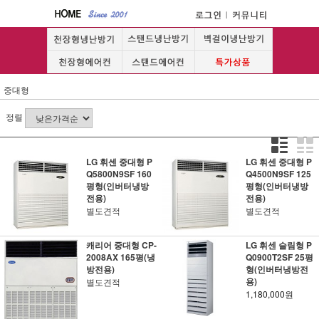
중대형
정렬
LG 휘센 중대형 P
LG 휘센 중대형 P
Q5800N9SF 160
Q4500N9SF 125
평형(인버터냉방
평형(인버터냉방
전용)
전용)
별도견적
별도견적
캐리어 중대형 CP-
LG 휘센 슬림형 P
2008AX 165평(냉
Q0900T2SF 25평
방전용)
형(인버터냉방전
용)
별도견적
1,180,000원